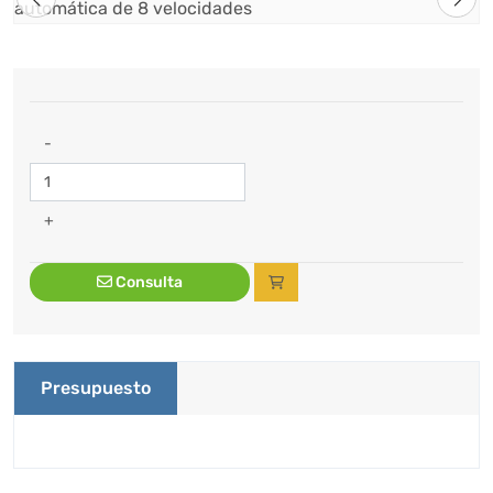
-
+
Consulta
Presupuesto