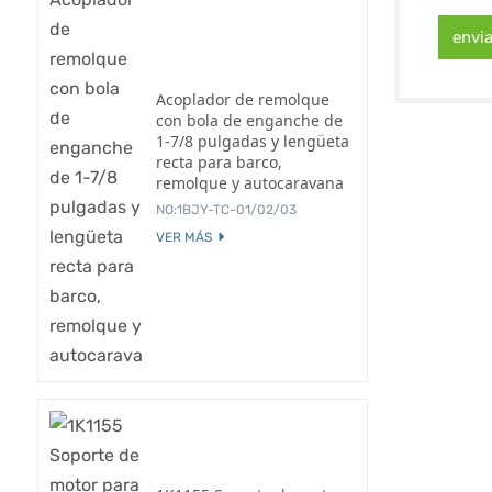
envi
Acoplador de remolque
con bola de enganche de
1-7/8 pulgadas y lengüeta
recta para barco,
remolque y autocaravana
NO:1BJY-TC-01/02/03
VER MÁS