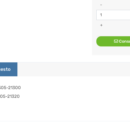
-
+
Consu
esto
305-21300
305-21320