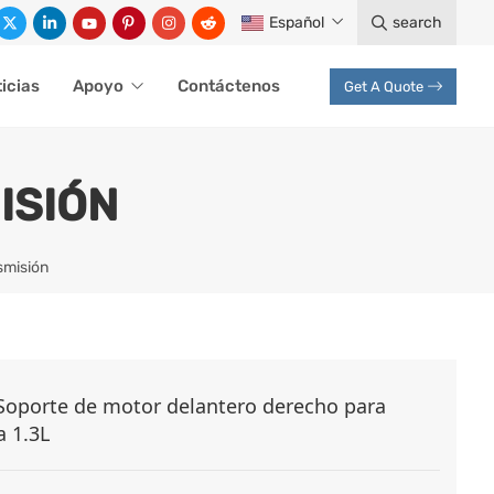
Español
search
icias
Apoyo
Contáctenos
Get A Quote
ISIÓN
smisión
Soporte de motor delantero derecho para
a 1.3L