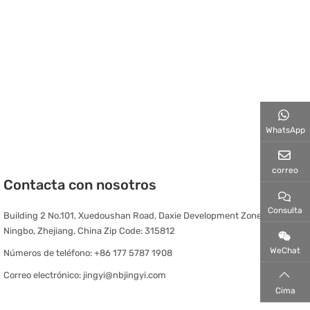
WhatsApp
correo
Contacta con nosotros
Consulta
Building 2 No.101, Xuedoushan Road, Daxie Development Zone,
Ningbo, Zhejiang, China Zip Code: 315812
WeChat
Números de teléfono:
+86 177 5787 1908
Correo electrónico:
jingyi@nbjingyi.com
Cima