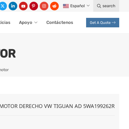
Español
search
icias
Apoyo
Contáctenos
Get A Quote
TOR
motor
 MOTOR DERECHO VW TIGUAN AD 5WA199262R