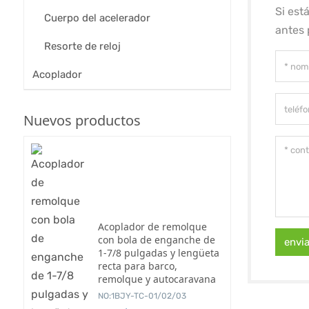
Si est
Cuerpo del acelerador
antes 
Resorte de reloj
Acoplador
Nuevos productos
Acoplador de remolque
con bola de enganche de
envi
1-7/8 pulgadas y lengüeta
recta para barco,
remolque y autocaravana
NO:1BJY-TC-01/02/03