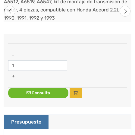
-
+
Consulta
Presupuesto