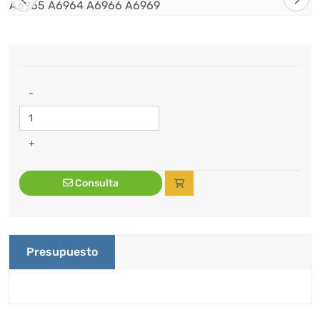
-
+
Consulta
Presupuesto