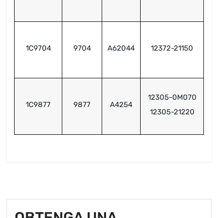
1C9704
9704
A62044
12372-21150
12305-0M070
1C9877
9877
A4254
12305-21220
OBTENGA UNA