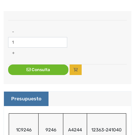
-
+
Consulta
Presupuesto
1C9246
9246
A4244
12363-241040