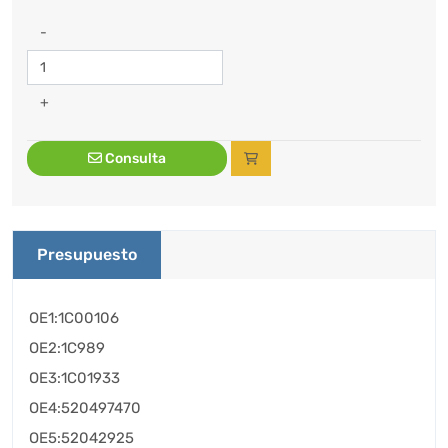
-
+
Consulta
Presupuesto
OE1:1C00106
OE2:1C989
OE3:1C01933
OE4:520497470
OE5:52042925