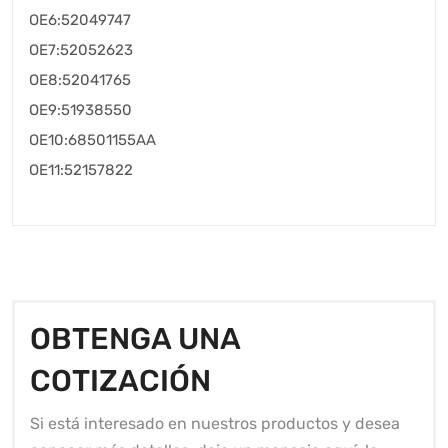
OE6:52049747
OE7:52052623
OE8:52041765
OE9:51938550
OE10:68501155AA
OE11:52157822
OBTENGA UNA
COTIZACIÓN
Si está interesado en nuestros productos y desea