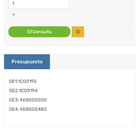
+
Consulta
Presupuesto
OE1:1C00195
OE2:1C00194
OE3: KKB500500
OE4: KKB500480