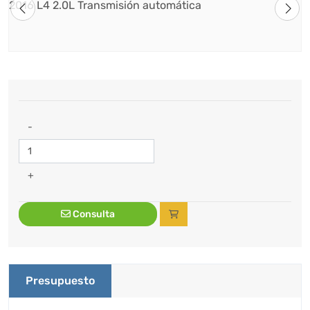
-
+
Consulta
Presupuesto