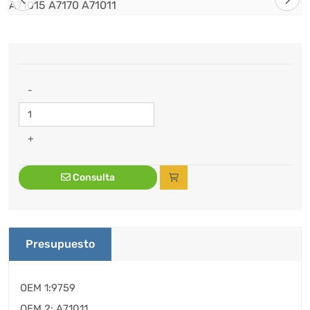
-
+
Consulta
Presupuesto
OEM 1:9759
OEM 2: A71011