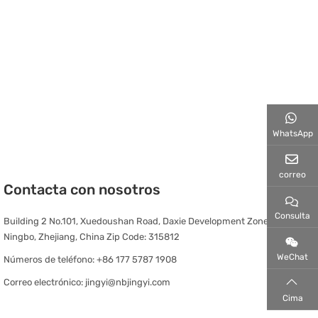
WhatsApp
correo
Contacta con nosotros
Consulta
Building 2 No.101, Xuedoushan Road, Daxie Development Zone,
Ningbo, Zhejiang, China Zip Code: 315812
WeChat
Números de teléfono:
+86 177 5787 1908
Correo electrónico:
jingyi@nbjingyi.com
Cima