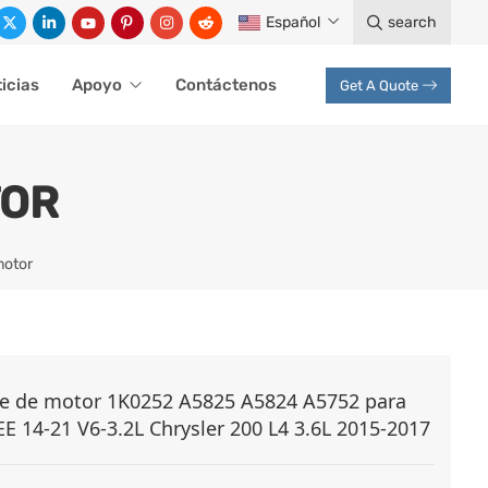
Español
search
icias
Apoyo
Contáctenos
Get A Quote
TOR
motor
je de motor 1K0252 A5825 A5824 A5752 para
 14-21 V6-3.2L Chrysler 200 L4 3.6L 2015-2017