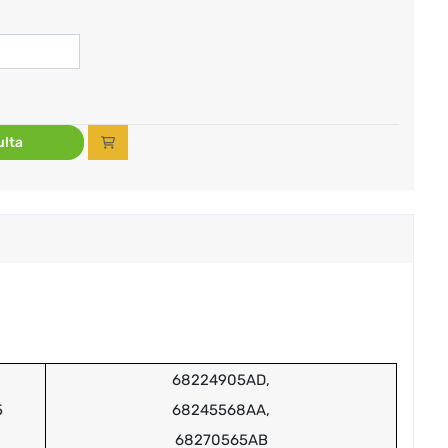
lta
68224905AD,
5
68245568AA,
68270565AB