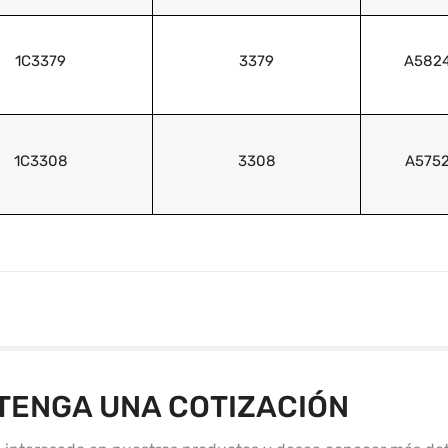
1C3379
3379
A582
1C3308
3308
A575
TENGA UNA COTIZACIÓN