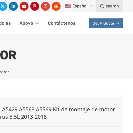
Español
search
icias
Apoyo
Contáctenos
Get A Quote
TOR
motor
 A5429 A5568 A5569 Kit de montaje de motor
rus 3.5L 2013-2016