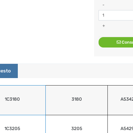
-
+
Consu
esto
1C3180
3180
A534
1C3205
3205
A542