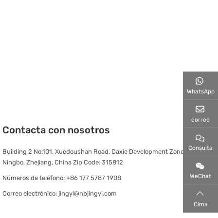
WhatsApp
correo
Contacta con nosotros
Consulta
Building 2 No.101, Xuedoushan Road, Daxie Development Zone,
Ningbo, Zhejiang, China Zip Code: 315812
WeChat
Números de teléfono:
+86 177 5787 1908
Correo electrónico:
jingyi@nbjingyi.com
Cima