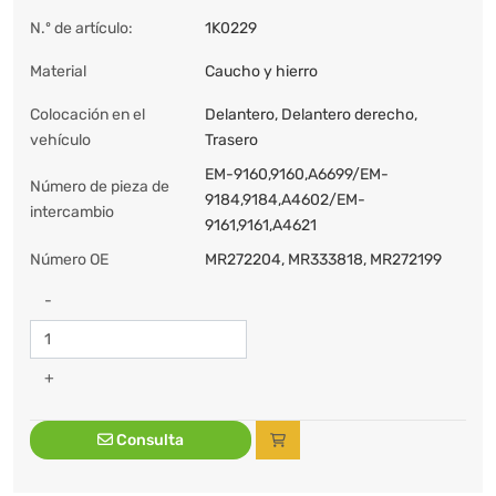
N.º de artículo:
1K0229
Material
Caucho y hierro
Colocación en el
Delantero, Delantero derecho,
vehículo
Trasero
EM-9160,9160,A6699/EM-
Número de pieza de
9184,9184,A4602/EM-
intercambio
9161,9161,A4621
Número OE
MR272204, MR333818, MR272199
-
+
Consulta