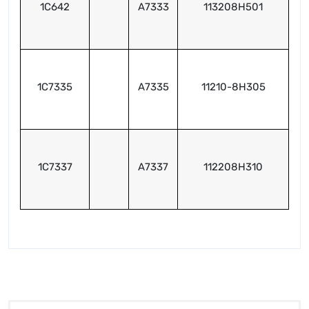
1C642
A7333
113208H501
1C7335
A7335
11210-8H305
1C7337
A7337
112208H310