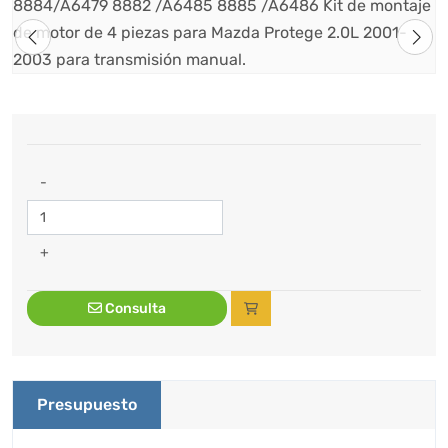
-
+
Consulta
Presupuesto