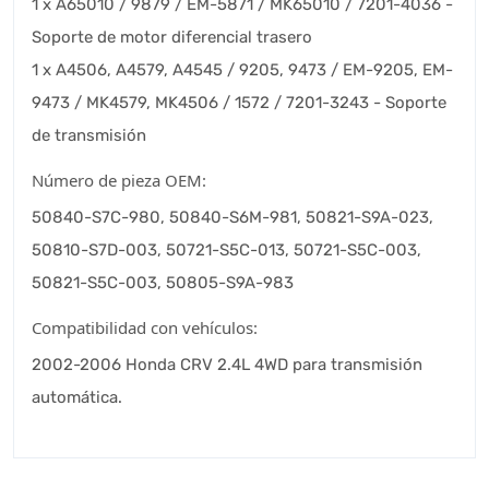
1 x A65010 / 9879 / EM-5871 / MK65010 / 7201-4036 -
Soporte de motor diferencial trasero
1 x A4506, A4579, A4545 / 9205, 9473 / EM-9205, EM-
9473 / MK4579, MK4506 / 1572 / 7201-3243 - Soporte
de transmisión
Número de pieza OEM:
50840-S7C-980, 50840-S6M-981, 50821-S9A-023,
50810-S7D-003, 50721-S5C-013, 50721-S5C-003,
50821-S5C-003, 50805-S9A-983
Compatibilidad con vehículos:
2002-2006 Honda CRV 2.4L 4WD para transmisión
automática.