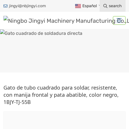
jingyi@nbjingyi.com
Español
search
GATO CUADRADO DE
Gato de tubo cuadrado para soldar, resistente,
SOLDADURA DIRECTA
con manija frontal y pata abatible, color negro,
1BJY-TJ-55B
Hogar
Productos
Accesorios para remolques
Gato de remolque
Gato cuadrado de soldadura directa