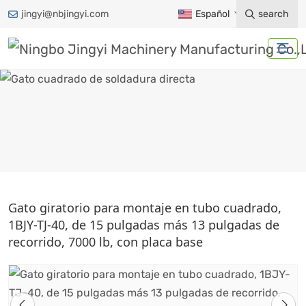
jingyi@nbjingyi.com
Español
search
GATO CUADRADO DE
Gato giratorio para montaje en tubo cuadrado,
SOLDADURA DIRECTA
1BJY-TJ-40, de 15 pulgadas más 13 pulgadas de
recorrido, 7000 lb, con placa base
Hogar
Productos
Accesorios para remolques
Gato de remolque
Gato cuadrado de soldadura directa