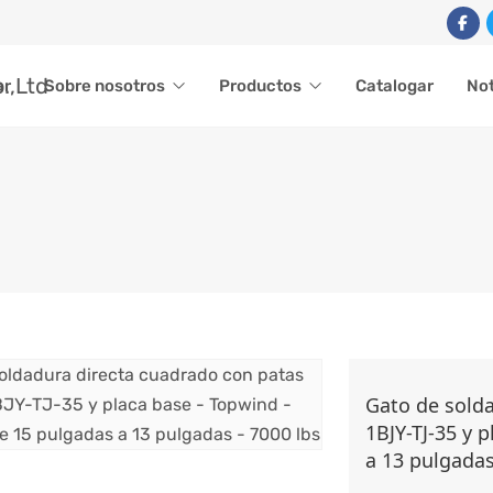
ar
Sobre nosotros
Productos
Catalogar
Not
DRADO DE SOLDADURA 
Gato de solda
1BJY-TJ-35 y 
Accesorios para remolques
Gato de remolque
Gato cuadrado de
a 13 pulgadas