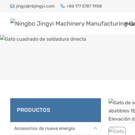
jingyi@nbjingyi.com
+86 177 5787 1908
Hog
GATO CUA
PRODUCTOS
Hogar
Productos
Accesorios de nueva energía