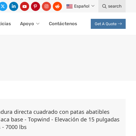
Español
search
icias
Apoyo
Contáctenos
Get A Quote
DIRECTA
dura directa cuadrado con patas abatibles
placa base - Topwind - Elevación de 15 pulgadas
 soldadura directa
 - 7000 lbs