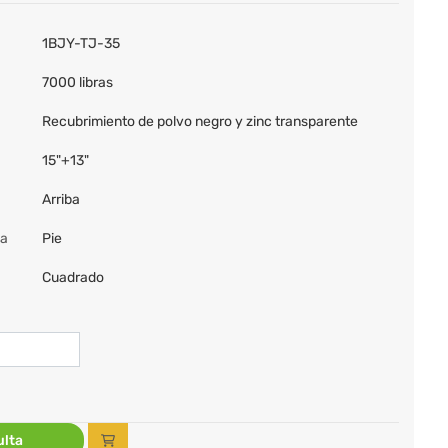
1BJY-TJ-35
7000 libras
Recubrimiento de polvo negro y zinc transparente
15"+13"
Arriba
da
Pie
Cuadrado
lta