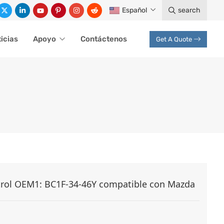
Español
search
icias
Apoyo
Contáctenos
Get A Quote
trol OEM1: BC1F-34-46Y compatible con Mazda