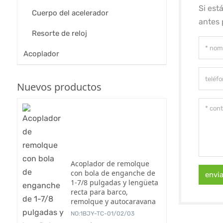
Si est
Cuerpo del acelerador
antes 
Resorte de reloj
Acoplador
Nuevos productos
Acoplador de remolque
con bola de enganche de
envi
1-7/8 pulgadas y lengüeta
recta para barco,
remolque y autocaravana
NO:1BJY-TC-01/02/03