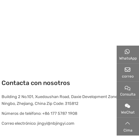
WhatsApp
correo
Contacta con nosotros
Consulta
Building 2 No.101, Xuedoushan Road, Daxie Development Zone,
Ningbo, Zhejiang, China Zip Code: 315812
WeChat
Números de teléfono:
+86 177 5787 1908
Correo electrónico:
jingyi@nbjingyi.com
Cima