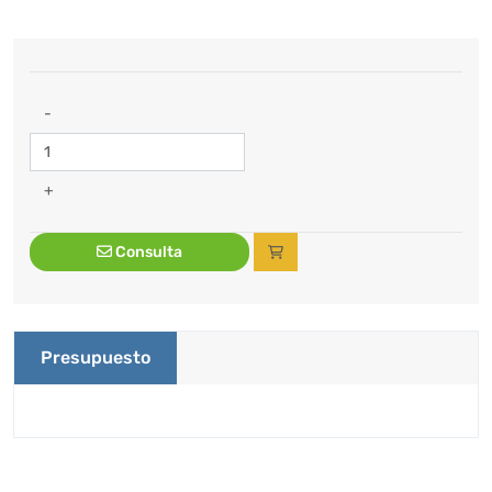
-
+
Consulta
Presupuesto