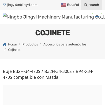
jingyi@nbjingyi.com
Español
search
COJINETE
Hogar
Productos
Accesorios para automóviles
Cojinete
Buje B32H-34-470S / B32H-34-300S / BP4K-34-
470S compatible con Mazda