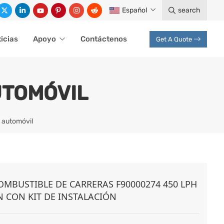
Español
search
icias
Apoyo
Contáctenos
Get A Quote
UTOMÓVIL
 automóvil
MBUSTIBLE DE CARRERAS F90000274 450 LPH
N CON KIT DE INSTALACIÓN