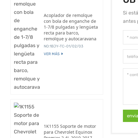
Si est
Acoplador de remolque
con bola de enganche de
antes 
1-7/8 pulgadas y lengüeta
recta para barco,
remolque y autocaravana
NO:1BJY-TC-01/02/03
VER MÁS
envi
1K1155 Soporte de motor
para Chevrolet Equinox
Premier 2.4L 2010-2017