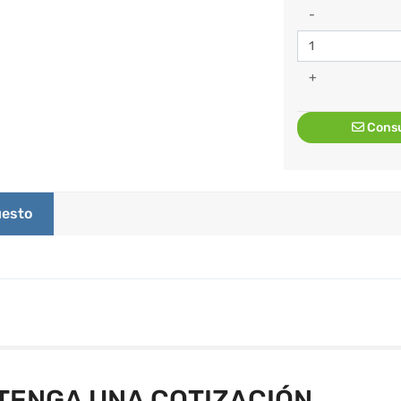
-
+
Consu
esto
TENGA UNA COTIZACIÓN