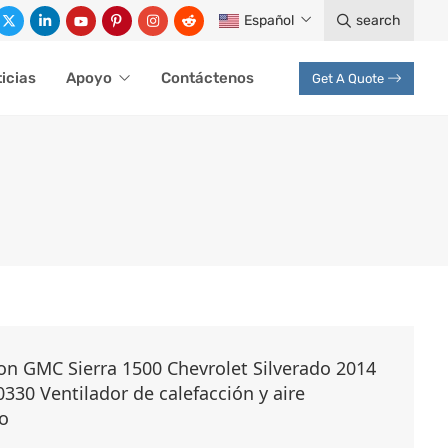
Español
search
icias
Apoyo
Contáctenos
Get A Quote
on GMC Sierra 1500 Chevrolet Silverado 2014
330 Ventilador de calefacción y aire
o