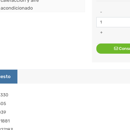
-
+
Consu
esto
0330
505
039
81881
227183