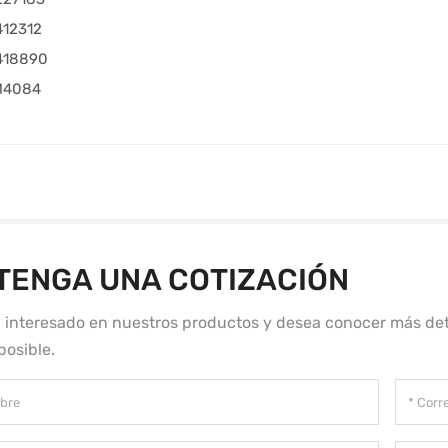
412312
418890
M4084
TENGA UNA COTIZACIÓN
á interesado en nuestros productos y desea conocer más det
posible.