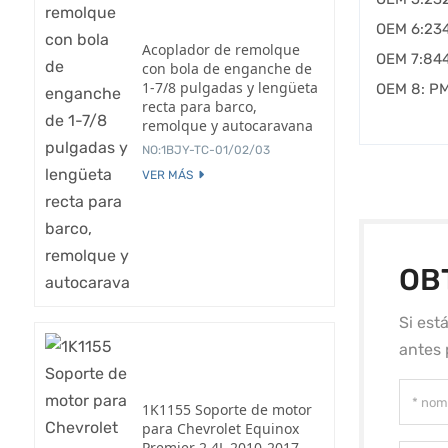
OEM 6:23
Acoplador de remolque
OEM 7:84
con bola de enganche de
1-7/8 pulgadas y lengüeta
OEM 8: P
recta para barco,
remolque y autocaravana
NO:1BJY-TC-01/02/03
VER MÁS
OB
Si est
antes 
1K1155 Soporte de motor
para Chevrolet Equinox
Premier 2.4L 2010-2017