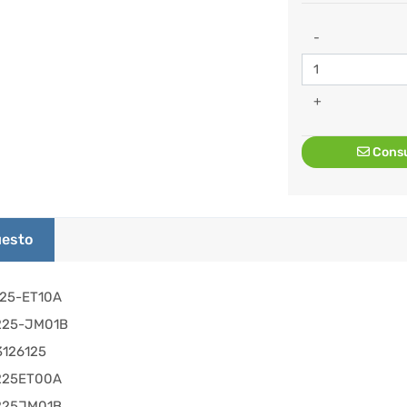
-
+
Consu
esto
225-ET10A
225-JM01B
3126125
225ET00A
225JM01B