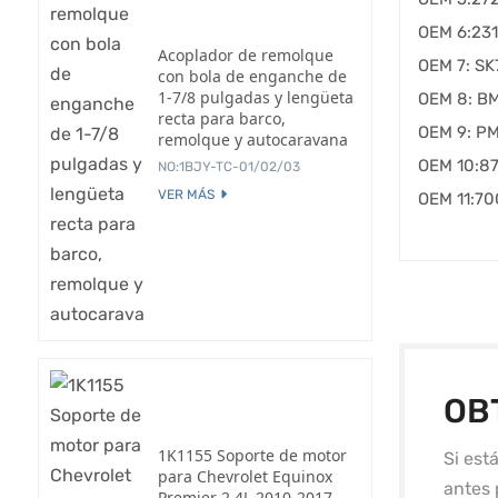
OEM 6:231
Acoplador de remolque
OEM 7: S
con bola de enganche de
1-7/8 pulgadas y lengüeta
OEM 8: B
recta para barco,
OEM 9: P
remolque y autocaravana
OEM 10:87
NO:1BJY-TC-01/02/03
VER MÁS
OEM 11:7
OB
1K1155 Soporte de motor
Si est
para Chevrolet Equinox
antes 
Premier 2.4L 2010-2017