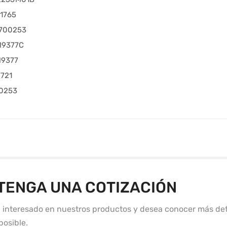
1765
K700253
M9377C
M9377
721
00253
TENGA UNA COTIZACIÓN
á interesado en nuestros productos y desea conocer más det
posible.