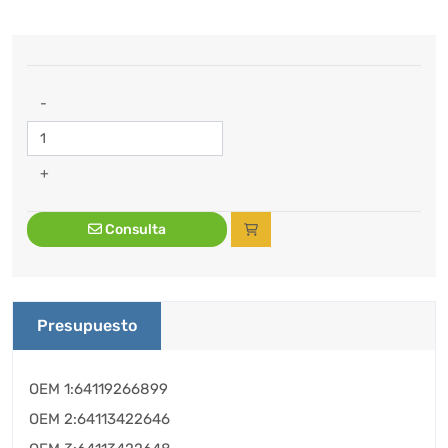
-
+
Consulta
Presupuesto
OEM 1:64119266899
OEM 2:64113422646