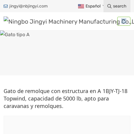
jingyi@nbjingyi.com
Español
search
GATO TIPO A
Gato de remolque con estructura en A 1BJY-TJ-18
Topwind, capacidad de 5000 lb, apto para
Hogar
Productos
Accesorios para remolques
caravanas y remolques.
Gato de remolque
Gato tipo A