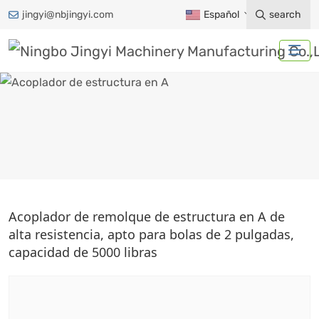
jingyi@nbjingyi.com
Español
search
ACOPLADOR DE
Acoplador de remolque de estructura en A de
ESTRUCTURA EN A
alta resistencia, apto para bolas de 2 pulgadas,
capacidad de 5000 libras
Hogar
Productos
Accesorios para remolques
Acoplamiento de remolque
Acoplador de estructura en A